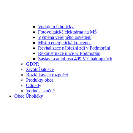
Vodojem Úholičky
Fotovoltaická elektrárna na MŠ
Výměna veřejného osvětlení
Místní energetická koncepce
Revitalizace nábřežní zdi v Podmoráni
Rekonstrukce ulice K Podmoráni
Zastávka autobusu 409 V Chaloupkách
GDPR
Životní situace
Rozklikávací rozpočet
Produkty obce
Odpady
Vodné a stočné
Obec Úholičky