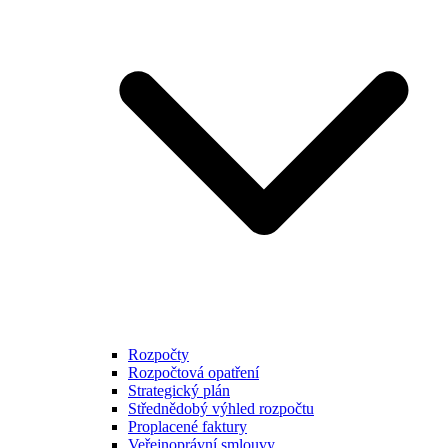
Rozpočty
Rozpočtová opatření
Strategický plán
Střednědobý výhled rozpočtu
Proplacené faktury
Veřejnoprávní smlouvy