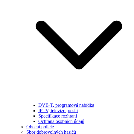
DVB-T, programová nabídka
IPTV, televize po síti
Specifikace rozhraní
Ochrana osobních údajů
Obecní policie
Sbor dobrovolných hasičů