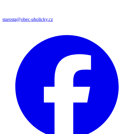
starosta@obec-uholicky.cz