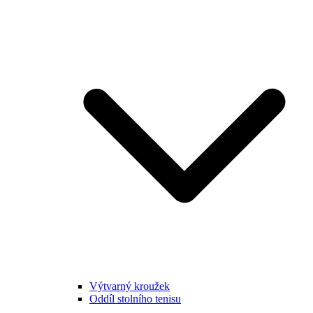
Výtvarný kroužek
Oddíl stolního tenisu