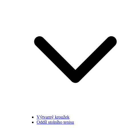
Výtvarný kroužek
Oddíl stolního tenisu