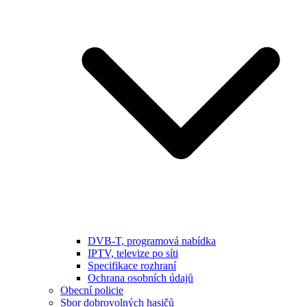
DVB-T, programová nabídka
IPTV, televize po síti
Specifikace rozhraní
Ochrana osobních údajů
Obecní policie
Sbor dobrovolných hasičů