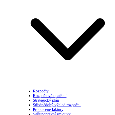
Rozpočty
Rozpočtová opatření
Strategický plán
Střednědobý výhled rozpočtu
Proplacené faktury
Veřejnoprávní smlouvy