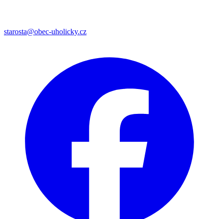
starosta@obec-uholicky.cz