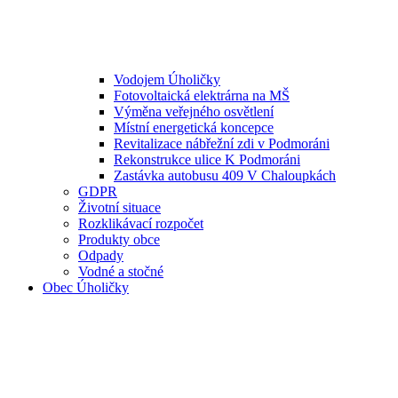
Vodojem Úholičky
Fotovoltaická elektrárna na MŠ
Výměna veřejného osvětlení
Místní energetická koncepce
Revitalizace nábřežní zdi v Podmoráni
Rekonstrukce ulice K Podmoráni
Zastávka autobusu 409 V Chaloupkách
GDPR
Životní situace
Rozklikávací rozpočet
Produkty obce
Odpady
Vodné a stočné
Obec Úholičky