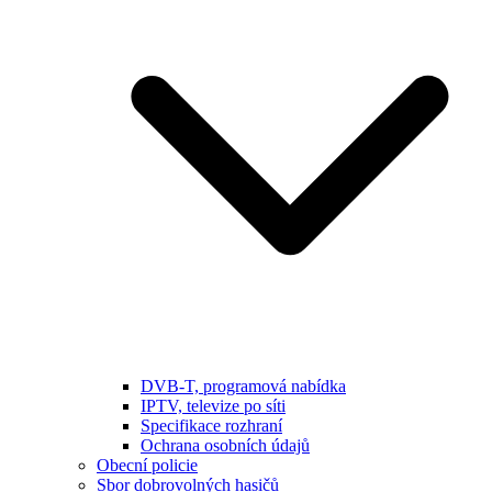
DVB-T, programová nabídka
IPTV, televize po síti
Specifikace rozhraní
Ochrana osobních údajů
Obecní policie
Sbor dobrovolných hasičů