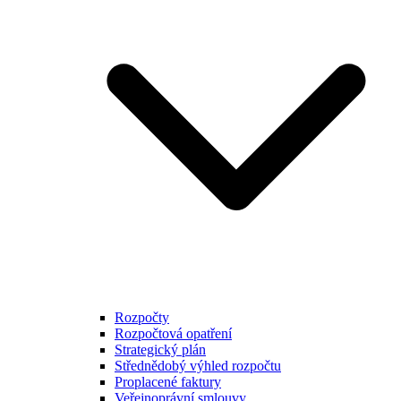
Rozpočty
Rozpočtová opatření
Strategický plán
Střednědobý výhled rozpočtu
Proplacené faktury
Veřejnoprávní smlouvy