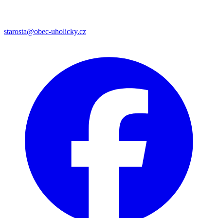
starosta@obec-uholicky.cz