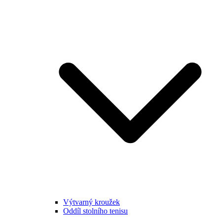
Výtvarný kroužek
Oddíl stolního tenisu