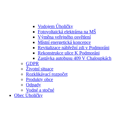
Vodojem Úholičky
Fotovoltaická elektrárna na MŠ
Výměna veřejného osvětlení
Místní energetická koncepce
Revitalizace nábřežní zdi v Podmoráni
Rekonstrukce ulice K Podmoráni
Zastávka autobusu 409 V Chaloupkách
GDPR
Životní situace
Rozklikávací rozpočet
Produkty obce
Odpady
Vodné a stočné
Obec Úholičky