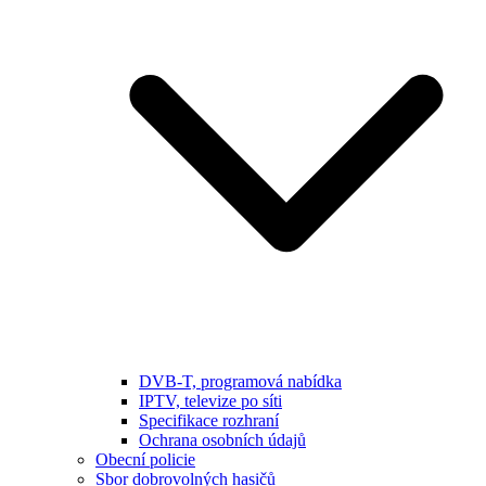
DVB-T, programová nabídka
IPTV, televize po síti
Specifikace rozhraní
Ochrana osobních údajů
Obecní policie
Sbor dobrovolných hasičů