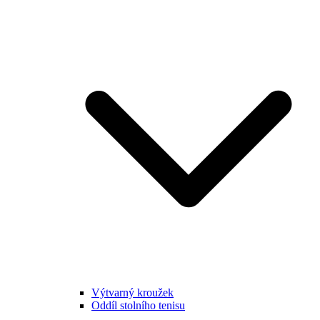
Výtvarný kroužek
Oddíl stolního tenisu