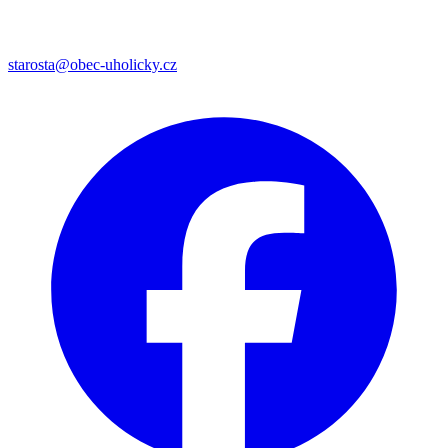
starosta@obec-uholicky.cz