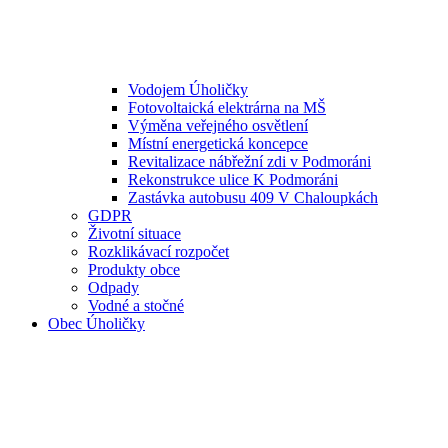
Vodojem Úholičky
Fotovoltaická elektrárna na MŠ
Výměna veřejného osvětlení
Místní energetická koncepce
Revitalizace nábřežní zdi v Podmoráni
Rekonstrukce ulice K Podmoráni
Zastávka autobusu 409 V Chaloupkách
GDPR
Životní situace
Rozklikávací rozpočet
Produkty obce
Odpady
Vodné a stočné
Obec Úholičky