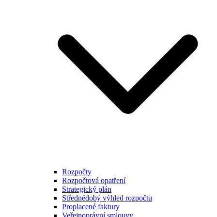
Rozpočty
Rozpočtová opatření
Strategický plán
Střednědobý výhled rozpočtu
Proplacené faktury
Veřejnoprávní smlouvy