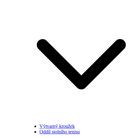
Výtvarný kroužek
Oddíl stolního tenisu