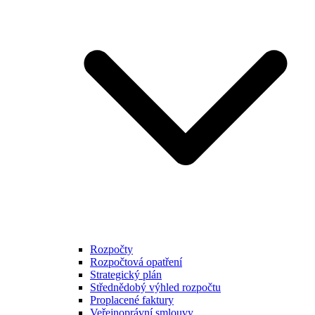
Rozpočty
Rozpočtová opatření
Strategický plán
Střednědobý výhled rozpočtu
Proplacené faktury
Veřejnoprávní smlouvy