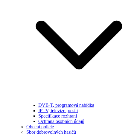
DVB-T, programová nabídka
IPTV, televize po síti
Specifikace rozhraní
Ochrana osobních údajů
Obecní policie
Sbor dobrovolných hasičů