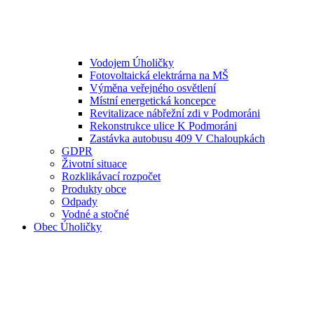
Vodojem Úholičky
Fotovoltaická elektrárna na MŠ
Výměna veřejného osvětlení
Místní energetická koncepce
Revitalizace nábřežní zdi v Podmoráni
Rekonstrukce ulice K Podmoráni
Zastávka autobusu 409 V Chaloupkách
GDPR
Životní situace
Rozklikávací rozpočet
Produkty obce
Odpady
Vodné a stočné
Obec Úholičky