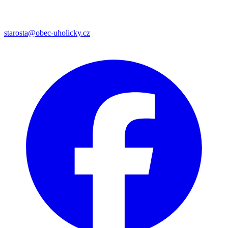
starosta@obec-uholicky.cz