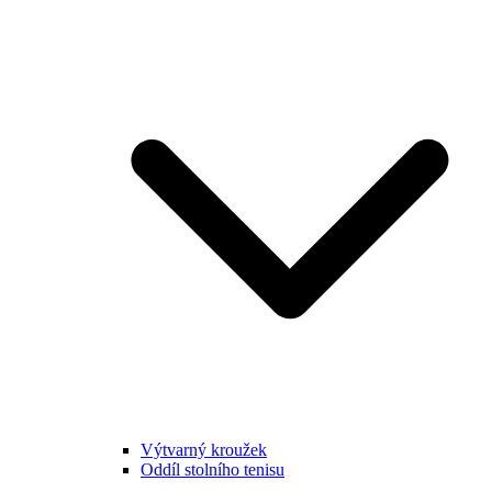
Výtvarný kroužek
Oddíl stolního tenisu