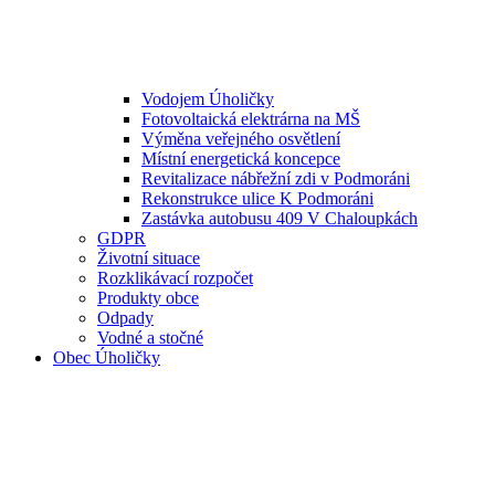
Vodojem Úholičky
Fotovoltaická elektrárna na MŠ
Výměna veřejného osvětlení
Místní energetická koncepce
Revitalizace nábřežní zdi v Podmoráni
Rekonstrukce ulice K Podmoráni
Zastávka autobusu 409 V Chaloupkách
GDPR
Životní situace
Rozklikávací rozpočet
Produkty obce
Odpady
Vodné a stočné
Obec Úholičky