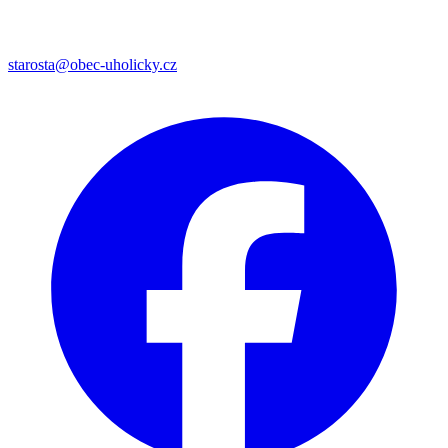
starosta@obec-uholicky.cz