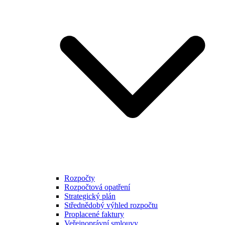
Rozpočty
Rozpočtová opatření
Strategický plán
Střednědobý výhled rozpočtu
Proplacené faktury
Veřejnoprávní smlouvy