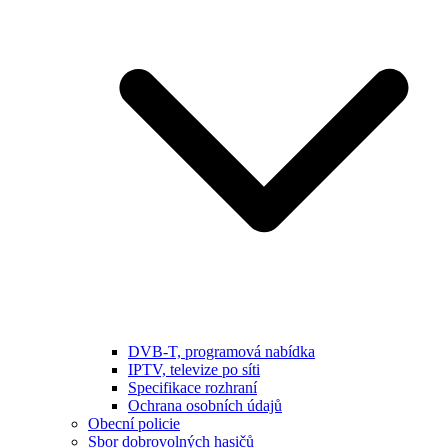
DVB-T, programová nabídka
IPTV, televize po síti
Specifikace rozhraní
Ochrana osobních údajů
Obecní policie
Sbor dobrovolných hasičů